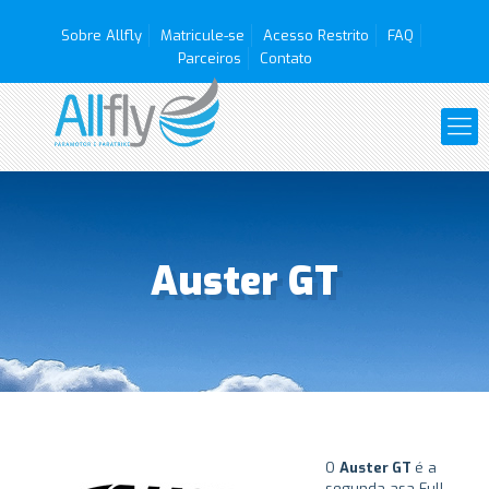
Sobre Allfly
Matricule-se
Acesso Restrito
FAQ
Parceiros
Contato
Auster GT
O
Auster GT
é a
segunda asa Full