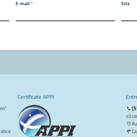
E-mail
*
Site
Certificate APPI
Entr
am”
.
(5
co
Ru
ática
Ca