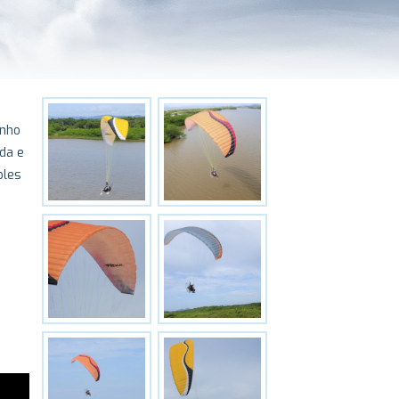
enho
da e
ples