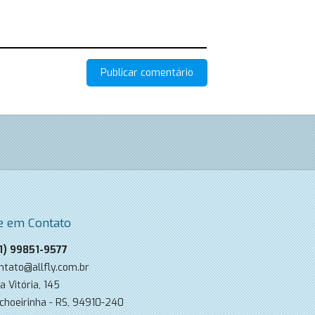
e em Contato
1) 99851-9577
ntato@allfly.com.br
a Vitória, 145
choeirinha - RS, 94910-240