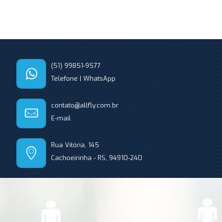
(51) 99851-9577
Telefone | WhatsApp
contato@allfly.com.br
E-mail
Rua Vitória, 145
Cachoeirinha - RS, 94910-240