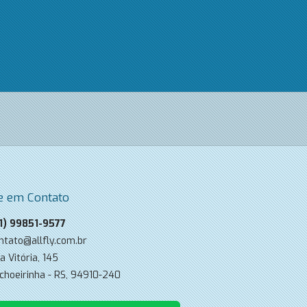
e em Contato
1) 99851-9577
ntato@allfly.com.br
a Vitória, 145
choeirinha - RS, 94910-240