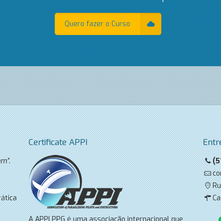
Quero fazer o Curso
Certificate APPI
Entr
am”
.
(5
co
Ru
ática
Ca
A APPI PPG é uma associação internacional que