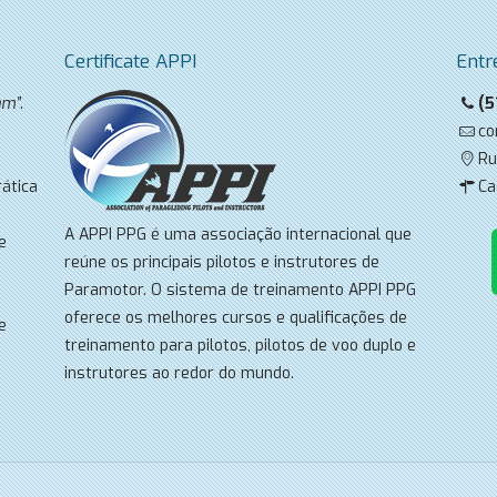
Certificate APPI
Entr
am”
.
(5
co
Ru
ática
Ca
A APPI PPG é uma associação internacional que
e
reúne os principais pilotos e instrutores de
Paramotor. O sistema de treinamento APPI PPG
oferece os melhores cursos e qualificações de
e
treinamento para pilotos, pilotos de voo duplo e
instrutores ao redor do mundo.